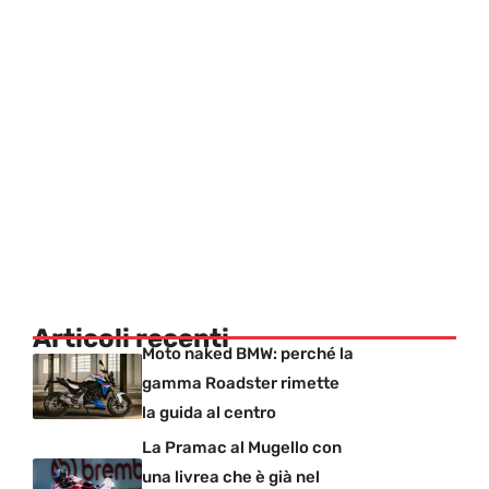
Articoli recenti
Moto naked BMW: perché la
gamma Roadster rimette
la guida al centro
La Pramac al Mugello con
una livrea che è già nel