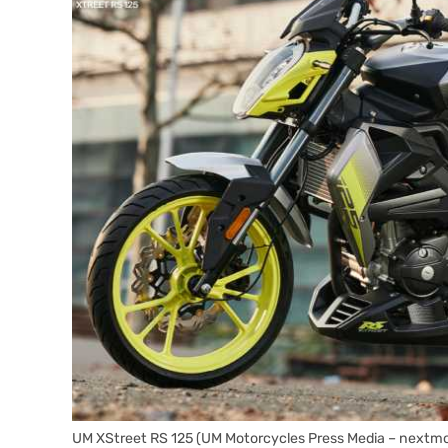
UM XStreet RS 125 (UM Motorcycles Press Media – nextmo