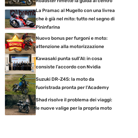
Roadster rimette la guida al centro
La Pramac al Mugello con una livrea
che è già nel mito: tutto nel segno di
Pininfarina
Nuovo bonus per furgoni e moto:
attenzione alla motorizzazione
Kawasaki punta sull’AI: in cosa
consiste l’accordo con Nvidia
Suzuki DR-Z4S: la moto da
fuoristrada pronta per l’Academy
Shad risolve il problema dei viaggi:
le nuove valige per la propria moto