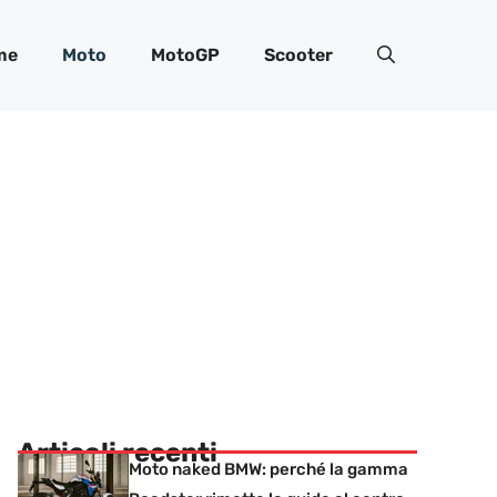
me
Moto
MotoGP
Scooter
Articoli recenti
Moto naked BMW: perché la gamma