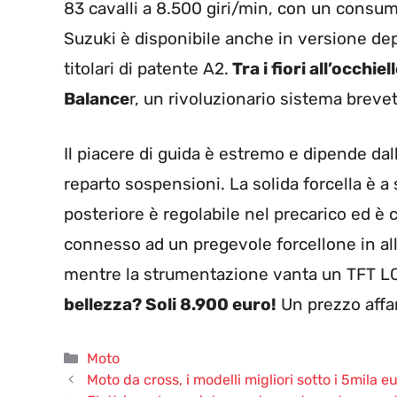
83 cavalli a 8.500 giri/min, con un consum
Suzuki è disponibile anche in versione dep
titolari di patente A2.
Tra i fiori all’occhi
Balance
r, un rivoluzionario sistema brevet
Il piacere di guida è estremo e dipende dal
reparto sospensioni. La solida forcella è a
posteriore è regolabile nel precarico ed è
connesso ad un pregevole forcellone in allu
mentre la strumentazione vanta un TFT LCD
bellezza? Soli 8.900 euro!
Un prezzo affa
Categorie
Moto
Moto da cross, i modelli migliori sotto i 5mila e