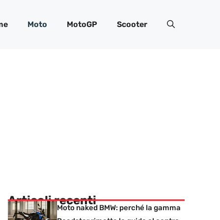
me
Moto
MotoGP
Scooter
Articoli recenti
Moto naked BMW: perché la gamma