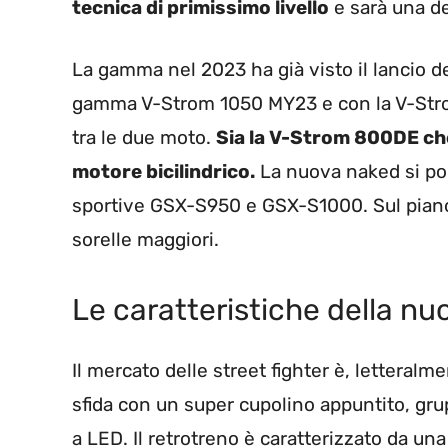
tecnica di primissimo livello
e sarà una de
La gamma nel 2023 ha già visto il lancio d
gamma V-Strom 1050 MY23 e con la V-Strom
tra le due moto.
Sia la V-Strom 800DE ch
motore bicilindrico.
La nuova naked si pon
sportive GSX-S950 e GSX-S1000. Sul piano d
sorelle maggiori.
Le caratteristiche della nu
Il mercato delle street fighter è, letteralm
sfida con un super cupolino appuntito, grup
a LED. Il retrotreno è caratterizzato da un