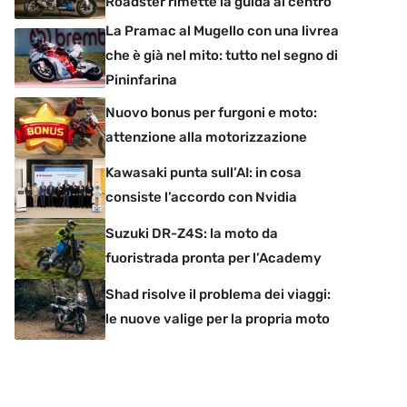
Roadster rimette la guida al centro
La Pramac al Mugello con una livrea
che è già nel mito: tutto nel segno di
Pininfarina
Nuovo bonus per furgoni e moto:
attenzione alla motorizzazione
Kawasaki punta sull’AI: in cosa
consiste l’accordo con Nvidia
Suzuki DR-Z4S: la moto da
fuoristrada pronta per l’Academy
Shad risolve il problema dei viaggi:
le nuove valige per la propria moto