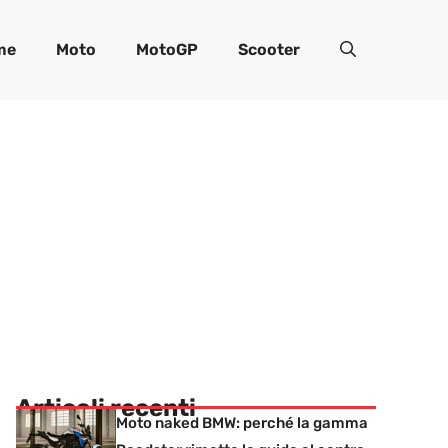
me
Moto
MotoGP
Scooter
Articoli recenti
Moto naked BMW: perché la gamma