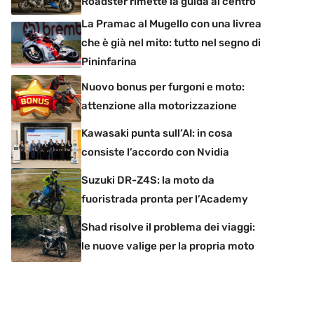
Roadster rimette la guida al centro
La Pramac al Mugello con una livrea
che è già nel mito: tutto nel segno di
Pininfarina
Nuovo bonus per furgoni e moto:
attenzione alla motorizzazione
Kawasaki punta sull’AI: in cosa
consiste l’accordo con Nvidia
Suzuki DR-Z4S: la moto da
fuoristrada pronta per l’Academy
Shad risolve il problema dei viaggi:
le nuove valige per la propria moto