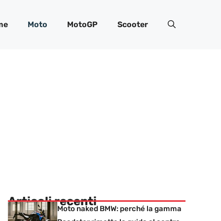
me
Moto
MotoGP
Scooter
Articoli recenti
Moto naked BMW: perché la gamma