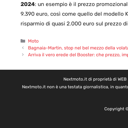
2024
: un esempio è il prezzo promozionale
9.390 euro, così come quello del modello 
risparmio di quasi 2.000 euro sul prezzo di
Categorie
Moto
Bagnaia-Martin, stop nel bel mezzo della volata 
Arriva il vero erede del Booster: che prezzo, imp
Nextmoto.it di proprietà di WEB
Nextmoto.it non è una testata giornalistica, in quant
Copyright ©