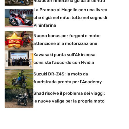
Roadster rimette la guida al centro
La Pramac al Mugello con una livrea
che è già nel mito: tutto nel segno di
Pininfarina
Nuovo bonus per furgoni e moto:
attenzione alla motorizzazione
Kawasaki punta sull’AI: in cosa
consiste l’accordo con Nvidia
Suzuki DR-Z4S: la moto da
fuoristrada pronta per l’Academy
Shad risolve il problema dei viaggi:
le nuove valige per la propria moto