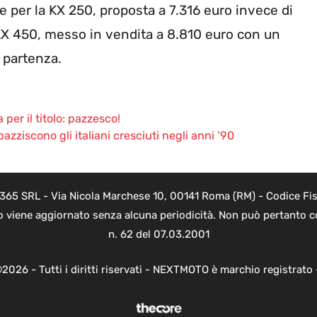
 per la KX 250, proposta a 7.316 euro invece di
KX 450, messo in vendita a 8.810 euro con un
 partenza.
per il titolo: pazzesco!
azziscono gli italiani cresciuti negli anni ’90
 365 SRL - Via Nicola Marchese 10, 00141 Roma (RM) - Codice Fisc
o viene aggiornato senza alcuna periodicità. Non può pertanto co
n. 62 del 07.03.2001
2026 - Tutti i diritti riservati - NEXTMOTO è marchio registrato