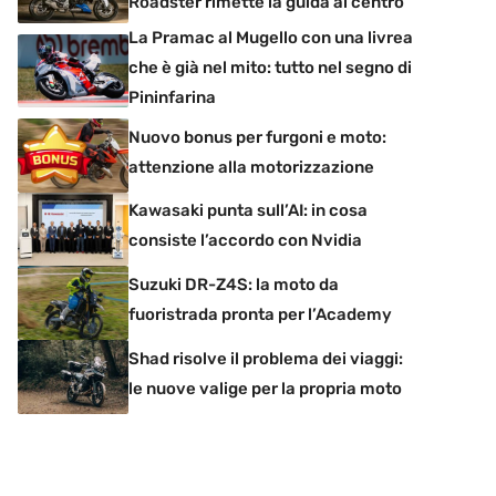
Roadster rimette la guida al centro
La Pramac al Mugello con una livrea
che è già nel mito: tutto nel segno di
Pininfarina
Nuovo bonus per furgoni e moto:
attenzione alla motorizzazione
Kawasaki punta sull’AI: in cosa
consiste l’accordo con Nvidia
Suzuki DR-Z4S: la moto da
fuoristrada pronta per l’Academy
Shad risolve il problema dei viaggi:
le nuove valige per la propria moto