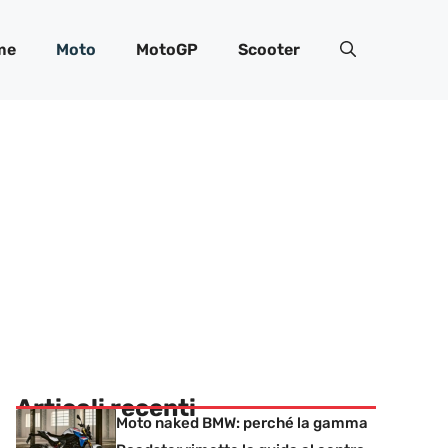
me
Moto
MotoGP
Scooter
Articoli recenti
Moto naked BMW: perché la gamma