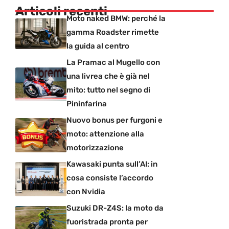
Articoli recenti
Moto naked BMW: perché la
gamma Roadster rimette
la guida al centro
La Pramac al Mugello con
una livrea che è già nel
mito: tutto nel segno di
Pininfarina
Nuovo bonus per furgoni e
moto: attenzione alla
motorizzazione
Kawasaki punta sull’AI: in
cosa consiste l’accordo
con Nvidia
Suzuki DR-Z4S: la moto da
fuoristrada pronta per