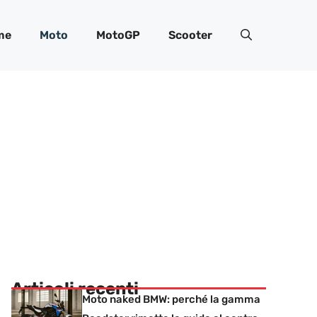
me
Moto
MotoGP
Scooter
Articoli recenti
Moto naked BMW: perché la gamma