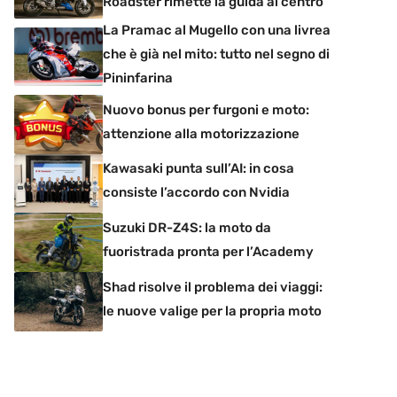
Roadster rimette la guida al centro
La Pramac al Mugello con una livrea
che è già nel mito: tutto nel segno di
Pininfarina
Nuovo bonus per furgoni e moto:
attenzione alla motorizzazione
Kawasaki punta sull’AI: in cosa
consiste l’accordo con Nvidia
Suzuki DR-Z4S: la moto da
fuoristrada pronta per l’Academy
Shad risolve il problema dei viaggi:
le nuove valige per la propria moto