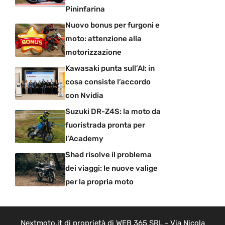
Pininfarina
Nuovo bonus per furgoni e
moto: attenzione alla
motorizzazione
Kawasaki punta sull’AI: in
cosa consiste l’accordo
con Nvidia
Suzuki DR-Z4S: la moto da
fuoristrada pronta per
l’Academy
Shad risolve il problema
dei viaggi: le nuove valige
per la propria moto
Nextmoto.it di proprietà di WEB 365 SRL - Via Nicola