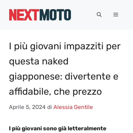
Vai
al
Menu
contenuto
I più giovani impazziti per
questa naked
giapponese: divertente e
affidabile, che prezzo
Aprile 5, 2024
di
Alessia Gentile
I più giovani sono già letteralmente