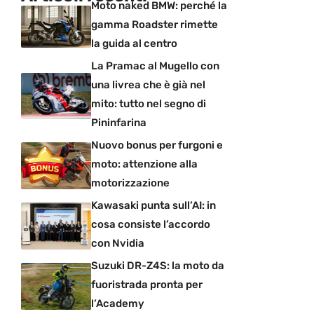
Moto naked BMW: perché la
gamma Roadster rimette
la guida al centro
La Pramac al Mugello con
una livrea che è già nel
mito: tutto nel segno di
Pininfarina
Nuovo bonus per furgoni e
moto: attenzione alla
motorizzazione
Kawasaki punta sull’AI: in
cosa consiste l’accordo
con Nvidia
Suzuki DR-Z4S: la moto da
fuoristrada pronta per
l’Academy