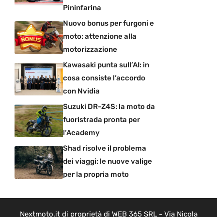
Pininfarina
Nuovo bonus per furgoni e
moto: attenzione alla
motorizzazione
Kawasaki punta sull’AI: in
cosa consiste l’accordo
con Nvidia
Suzuki DR-Z4S: la moto da
fuoristrada pronta per
l’Academy
Shad risolve il problema
dei viaggi: le nuove valige
per la propria moto
Nextmoto.it di proprietà di WEB 365 SRL - Via Nicola