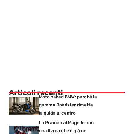
Articoli recenti
Moto naked BMW: perché la
gamma Roadster rimette
la guida al centro
La Pramac al Mugello con
una livrea che è già nel