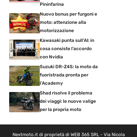
Pininfarina
Nuovo bonus per furgoni e
moto: attenzione alla
motorizzazione
Kawasaki punta sull’AI: in
cosa consiste l’accordo
con Nvidia
Suzuki DR-Z4S: la moto da
fuoristrada pronta per
l’Academy
Shad risolve il problema
dei viaggi: le nuove valige
per la propria moto
Nextmoto.it di proprietà di WEB 365 SRL - Via Nicola