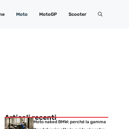
me
Moto
MotoGP
Scooter
Articoli recenti
Moto naked BMW: perché la gamma