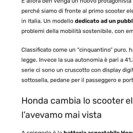
E allora ben venga un nuovo protagonista 
perché siamo di fronte al primo scooter el
in Italia. Un modello
dedicato ad un pubbl
problemi della mobilità sostenibile, con em
Classificato come un “cinquantino” puro, 
legge. Invece la sua autonomia è pari a 41,3 
serie ci sono un cruscotto con display dig
sottosella, pedane per il passeggero e por
Honda cambia lo scooter el
l’avevamo mai vista
A spingerlo è la
batteria asportabile Ho