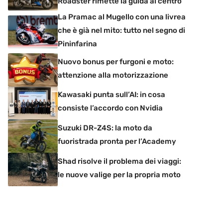
Roadster rimette la guida al centro
La Pramac al Mugello con una livrea
che è già nel mito: tutto nel segno di
Pininfarina
Nuovo bonus per furgoni e moto:
attenzione alla motorizzazione
Kawasaki punta sull’AI: in cosa
consiste l’accordo con Nvidia
Suzuki DR-Z4S: la moto da
fuoristrada pronta per l’Academy
Shad risolve il problema dei viaggi:
le nuove valige per la propria moto