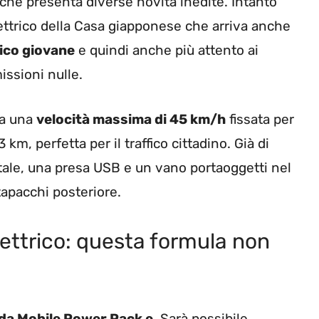
che presenta diverse novità inedite. Intanto
ettrico della Casa giapponese che arriva anche
ico giovane
e quindi anche più attento ai
issioni nulle.
ha una
velocità massima di 45 km/h
fissata per
km, perfetta per il traffico cittadino. Già di
itale, una presa USB e un vano portaoggetti nel
tapacchi posteriore.
ettrico: questa formula non
nda Mobile Power Pack e
. Sarà possibile