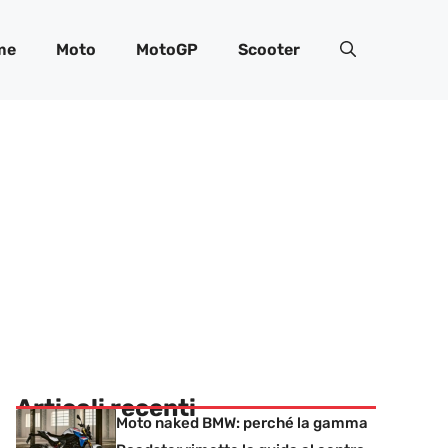
me
Moto
MotoGP
Scooter
Articoli recenti
Moto naked BMW: perché la gamma