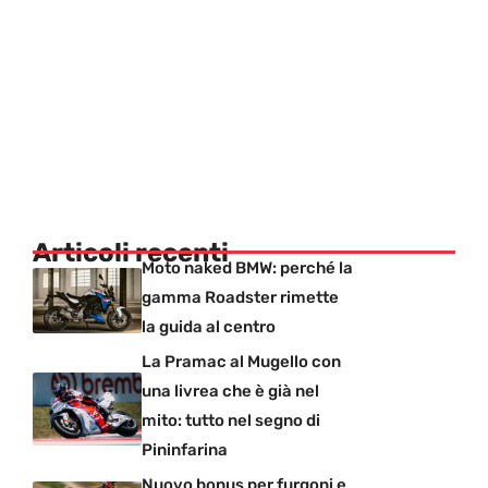
Articoli recenti
Moto naked BMW: perché la
gamma Roadster rimette
la guida al centro
La Pramac al Mugello con
una livrea che è già nel
mito: tutto nel segno di
Pininfarina
Nuovo bonus per furgoni e