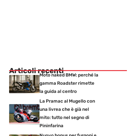
Articoli recenti
Moto naked BMW: perché la
gamma Roadster rimette
la guida al centro
La Pramac al Mugello con
una livrea che è già nel
mito: tutto nel segno di
Pininfarina
Nuovo bonus per furgoni e