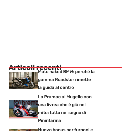
Articoli recenti
Moto naked BMW: perché la
gamma Roadster rimette
la guida al centro
La Pramac al Mugello con
una livrea che è già nel
mito: tutto nel segno di
Pininfarina
Nuovo bonus per furgoni e