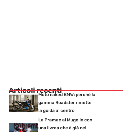
Articoli recenti
Moto naked BMW: perché la
gamma Roadster rimette
la guida al centro
La Pramac al Mugello con
una livrea che è già nel