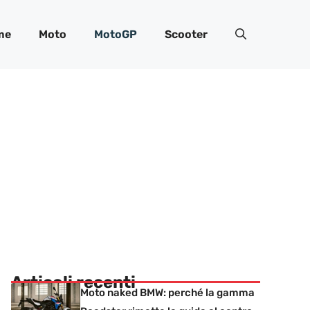
me
Moto
MotoGP
Scooter
Articoli recenti
Moto naked BMW: perché la gamma