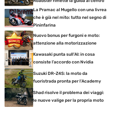
Roadster rimette la guida al centro
La Pramac al Mugello con una livrea
che è già nel mito: tutto nel segno di
Pininfarina
Nuovo bonus per furgoni e moto:
attenzione alla motorizzazione
Kawasaki punta sull’AI: in cosa
consiste l’accordo con Nvidia
Suzuki DR-Z4S: la moto da
fuoristrada pronta per l’Academy
Shad risolve il problema dei viaggi:
le nuove valige per la propria moto