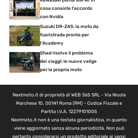
Kawasaki punta sull’AI: in
cosa consiste l’accordo
con Nvidia
Suzuki DR-Z4S: la moto da
fuoristrada pronta per
l’Academy
Shad risolve il problema
dei viaggi: le nuove valige
per la propria moto
Nextmoto.it di proprietà di WEB 365 SRL - Via Nicola
Marchese 10, 00141 Roma (RM) - Codice Fiscale e
Partita I.V.A. 12279101005
Nextmoto.it non è una testata giornalistica, in quanto
viene aggiornato senza alcuna periodicità. Non può
pertanto considerarsi un prodotto editoriale ai sensi