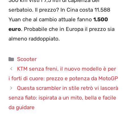
300 km visti i 7,5 litri di capienza del
serbatoio. Il prezzo? In Cina costa 11.588
Yuan che al cambio attuale fanno
1.500
euro
. Probabile che in Europa il prezzo sia
almeno raddoppiato.
Categorie
Scooter
KTM senza freni, il nuovo modello è per
i forti di cuore: prezzo e potenza da MotoGP
Questa scrambler in stile retrò vi lascerà
senza fiato: ispirata a un mito, bella e facile
da guidare