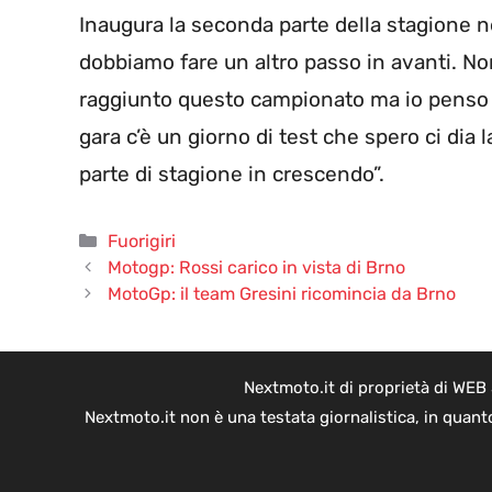
Inaugura la seconda parte della stagione nel
dobbiamo fare un altro passo in avanti. Non 
raggiunto questo campionato ma io penso 
gara c’è un giorno di test che spero ci dia 
parte di stagione in crescendo”.
Categorie
Fuorigiri
Motogp: Rossi carico in vista di Brno
MotoGp: il team Gresini ricomincia da Brno
Nextmoto.it di proprietà di WEB
Nextmoto.it non è una testata giornalistica, in quant