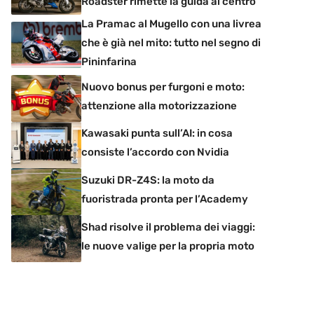
Roadster rimette la guida al centro
La Pramac al Mugello con una livrea
che è già nel mito: tutto nel segno di
Pininfarina
Nuovo bonus per furgoni e moto:
attenzione alla motorizzazione
Kawasaki punta sull’AI: in cosa
consiste l’accordo con Nvidia
Suzuki DR-Z4S: la moto da
fuoristrada pronta per l’Academy
Shad risolve il problema dei viaggi:
le nuove valige per la propria moto