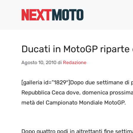
Vai
al
contenuto
Ducati in MotoGP riparte
Agosto 10, 2010
di
Redazione
[galleria id=”1829″]Dopo due settimane di 
Repubblica Ceca dove, domenica prossima, i
metà del Campionato Mondiale MotoGP.
Dopo quattro podi in altrettanti fine settim