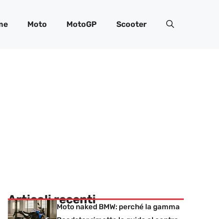
me
Moto
MotoGP
Scooter
Articoli recenti
Moto naked BMW: perché la gamma