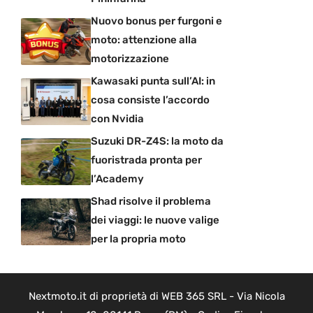
Nuovo bonus per furgoni e
moto: attenzione alla
motorizzazione
Kawasaki punta sull’AI: in
cosa consiste l’accordo
con Nvidia
Suzuki DR-Z4S: la moto da
fuoristrada pronta per
l’Academy
Shad risolve il problema
dei viaggi: le nuove valige
per la propria moto
Nextmoto.it di proprietà di WEB 365 SRL - Via Nicola