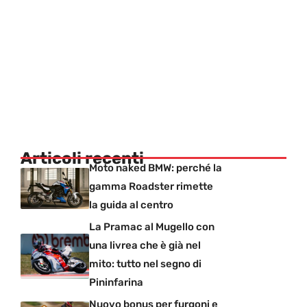
Articoli recenti
Moto naked BMW: perché la
gamma Roadster rimette
la guida al centro
La Pramac al Mugello con
una livrea che è già nel
mito: tutto nel segno di
Pininfarina
Nuovo bonus per furgoni e