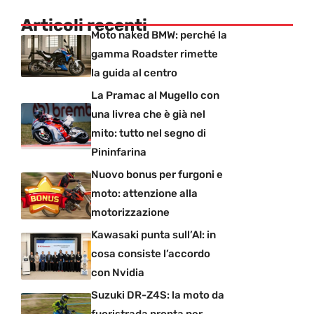
Articoli recenti
Moto naked BMW: perché la
gamma Roadster rimette
la guida al centro
La Pramac al Mugello con
una livrea che è già nel
mito: tutto nel segno di
Pininfarina
Nuovo bonus per furgoni e
moto: attenzione alla
motorizzazione
Kawasaki punta sull’AI: in
cosa consiste l’accordo
con Nvidia
Suzuki DR-Z4S: la moto da