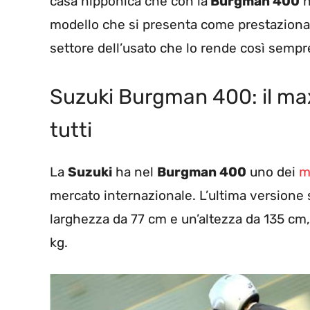
casa nipponica che con la
Burgman 400
h
modello che si presenta come prestazional
settore dell’usato che lo rende così sempr
Suzuki Burgman 400: il max
tutti
La
Suzuki
ha nel
Burgman 400
uno dei
m
mercato internazionale. L’ultima versione
larghezza da 77 cm e un’altezza da 135 cm,
kg.