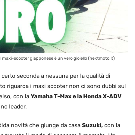
 il maxi-scooter giapponese è un vero gioiello (nextmoto.it)
 certo seconda a nessuna per la qualità di
to riguarda i maxi scooter non ci sono dubbi sul
celso, con la
Yamaha T-Max e la Honda X-ADV
no leader.
dida novità che giunge da casa
Suzuki,
con la