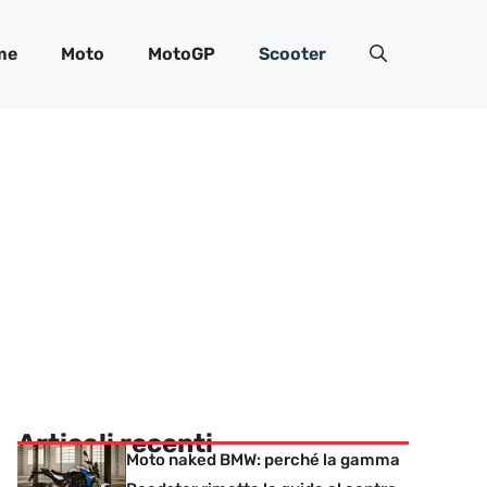
me
Moto
MotoGP
Scooter
Articoli recenti
Moto naked BMW: perché la gamma