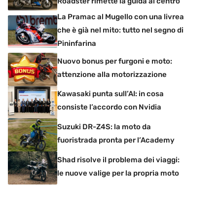
Roadster rimette la guida al centro
La Pramac al Mugello con una livrea
che è già nel mito: tutto nel segno di
Pininfarina
Nuovo bonus per furgoni e moto:
attenzione alla motorizzazione
Kawasaki punta sull’AI: in cosa
consiste l’accordo con Nvidia
Suzuki DR-Z4S: la moto da
fuoristrada pronta per l’Academy
Shad risolve il problema dei viaggi:
le nuove valige per la propria moto