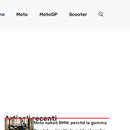
me
Moto
MotoGP
Scooter
Articoli recenti
Moto naked BMW: perché la gamma