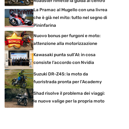
Roadster rimette la guida al centro
La Pramac al Mugello con una livrea
che è già nel mito: tutto nel segno di
Pininfarina
Nuovo bonus per furgoni e moto:
attenzione alla motorizzazione
Kawasaki punta sull’AI: in cosa
consiste l’accordo con Nvidia
Suzuki DR-Z4S: la moto da
fuoristrada pronta per l’Academy
Shad risolve il problema dei viaggi:
le nuove valige per la propria moto