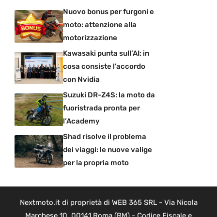
Nuovo bonus per furgoni e
moto: attenzione alla
motorizzazione
Kawasaki punta sull’AI: in
cosa consiste l’accordo
con Nvidia
Suzuki DR-Z4S: la moto da
fuoristrada pronta per
l’Academy
Shad risolve il problema
dei viaggi: le nuove valige
per la propria moto
Nextmoto.it di proprietà di WEB 365 SRL - Via Nicola
Marchese 10, 00141 Roma (RM) - Codice Fiscale e