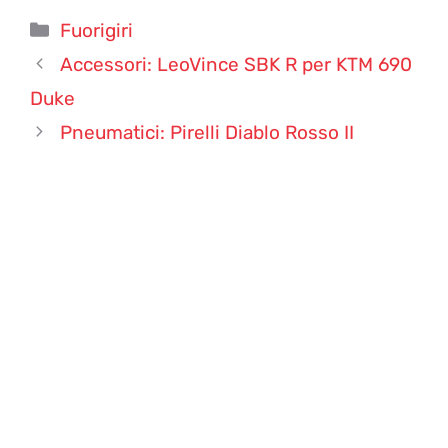
Categorie
Fuorigiri
Accessori: LeoVince SBK R per KTM 690
Duke
Pneumatici: Pirelli Diablo Rosso II