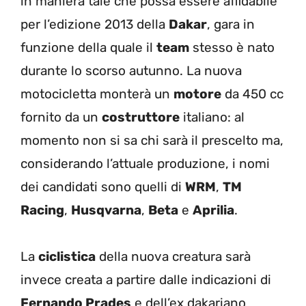
in maniera tale che possa essere affidabile
per l’edizione 2013 della
Dakar
, gara in
funzione della quale il
team
stesso è nato
durante lo scorso autunno. La nuova
motocicletta monterà un
motore
da 450 cc
fornito da un
costruttore
italiano: al
momento non si sa chi sarà il prescelto ma,
considerando l’attuale produzione, i nomi
dei candidati sono quelli di
WRM
,
TM
Racing
,
Husqvarna
,
Beta
e
Aprilia
.
La
ciclistica
della nuova creatura sarà
invece creata a partire dalle indicazioni di
Fernando Prades
e dell’ex dakariano