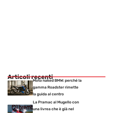
Articoli recenti
Moto naked BMW: perché la
gamma Roadster rimette
la guida al centro
La Pramac al Mugello con
una livrea che è già nel