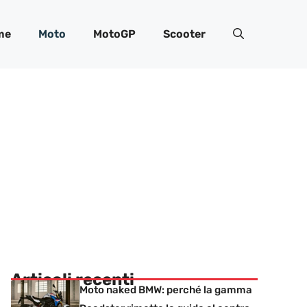
me
Moto
MotoGP
Scooter
Articoli recenti
Moto naked BMW: perché la gamma