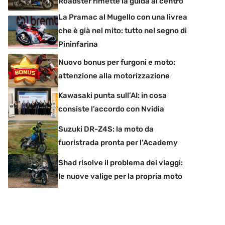
Roadster rimette la guida al centro
La Pramac al Mugello con una livrea
che è già nel mito: tutto nel segno di
Pininfarina
Nuovo bonus per furgoni e moto:
attenzione alla motorizzazione
Kawasaki punta sull’AI: in cosa
consiste l’accordo con Nvidia
Suzuki DR-Z4S: la moto da
fuoristrada pronta per l’Academy
Shad risolve il problema dei viaggi:
le nuove valige per la propria moto