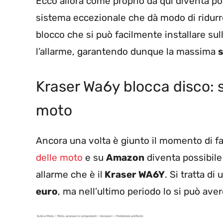
Ecco allora come proprio da qui diventa po
sistema eccezionale che dà modo di ridurre s
blocco che si può facilmente installare su
l’allarme, garantendo dunque la massima
s
Kraser Wa6y blocca disco: s
moto
Ancora una volta è giunto il momento di fa
delle moto
e su
Amazon
diventa possibile
allarme che è il
Kraser WA6Y
. Si tratta d
euro
, ma nell’ultimo periodo lo si può ave