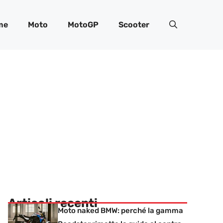
me
Moto
MotoGP
Scooter
Articoli recenti
Moto naked BMW: perché la gamma