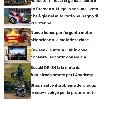
Roadster rimette la guida al centro
La Pramac al Mugello con una livrea
che è già nel mito: tutto nel segno di
Pininfarina
Nuovo bonus per furgoni e moto:
attenzione alla motorizzazione
Kawasaki punta sull’AI: in cosa
consiste l’accordo con Nvidia
Suzuki DR-Z4S: la moto da
fuoristrada pronta per l’Academy
Shad risolve il problema dei viaggi:
le nuove valige per la propria moto