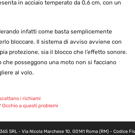
senta in acciaio temperato da 0,6 cm, con un
iderando infatti come basta semplicemente
terlo bloccare. Il sistema di avviso avviene con
a protezione, sia il blocco che l’effetto sonore.
oro che posseggono una moto non si facciano
iere al volo.
scattano i richiami
? Occhio a questi problemi
 365 SRL - Via Nicola Marchese 10, 00141 Roma (RM) - Codice Fisc