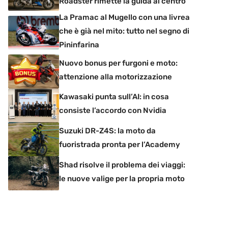
Roadster rimette la guida al centro
La Pramac al Mugello con una livrea
che è già nel mito: tutto nel segno di
Pininfarina
Nuovo bonus per furgoni e moto:
attenzione alla motorizzazione
Kawasaki punta sull’AI: in cosa
consiste l’accordo con Nvidia
Suzuki DR-Z4S: la moto da
fuoristrada pronta per l’Academy
Shad risolve il problema dei viaggi:
le nuove valige per la propria moto