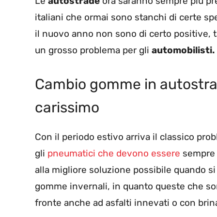
Le
autostrade
ora saranno sempre più pre
italiani che ormai sono stanchi di certe spe
il nuovo anno non sono di certo positive, t
un grosso problema per gli
automobilisti.
Cambio gomme in autostra
carissimo
Con il periodo estivo arriva il classico p
gli
pneumatici che devono essere
sempre i
alla migliore soluzione possibile quando si 
gomme invernali, in quanto queste che sono 
fronte anche ad asfalti innevati o con brin