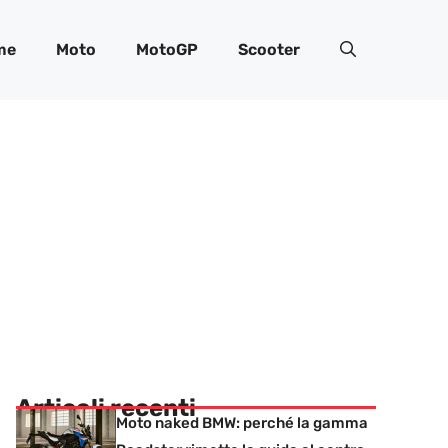
me
Moto
MotoGP
Scooter
Articoli recenti
Moto naked BMW: perché la gamma