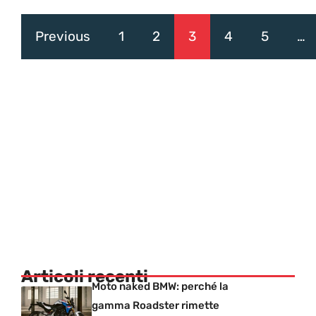
Previous
1
2
3
4
5
…
Articoli recenti
Moto naked BMW: perché la
gamma Roadster rimette