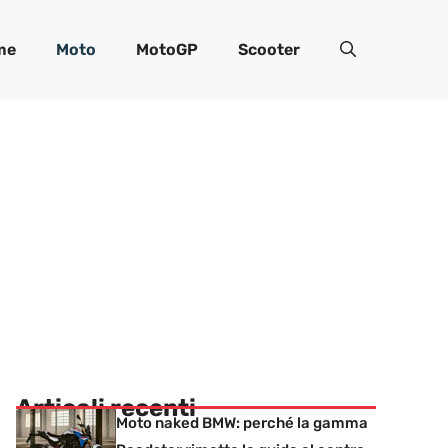
me
Moto
MotoGP
Scooter
Articoli recenti
Moto naked BMW: perché la gamma