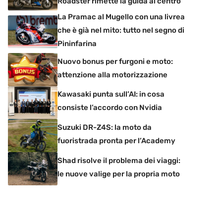
Roadster rimette la guida al centro
La Pramac al Mugello con una livrea
che è già nel mito: tutto nel segno di
Pininfarina
Nuovo bonus per furgoni e moto:
attenzione alla motorizzazione
Kawasaki punta sull’AI: in cosa
consiste l’accordo con Nvidia
Suzuki DR-Z4S: la moto da
fuoristrada pronta per l’Academy
Shad risolve il problema dei viaggi:
le nuove valige per la propria moto