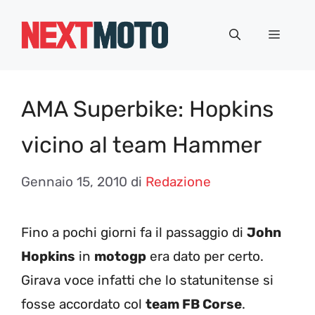
Vai
al
Menu
contenuto
AMA Superbike: Hopkins
vicino al team Hammer
Gennaio 15, 2010
di
Redazione
Fino a pochi giorni fa il passaggio di
John
Hopkins
in
motogp
era dato per certo.
Girava voce infatti che lo statunitense si
fosse accordato col
team FB Corse
.