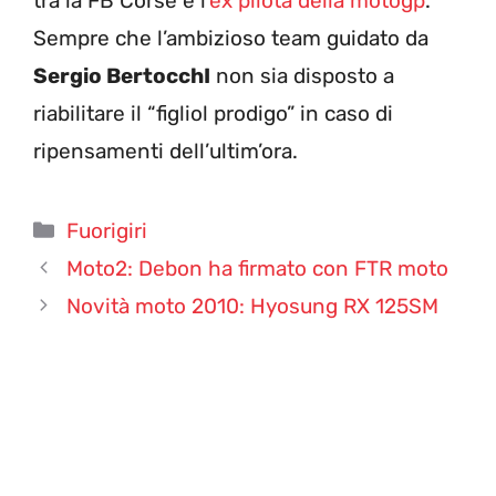
tra la FB Corse e l’
ex pilota della motogp
.
Sempre che l’ambizioso team guidato da
Sergio BertocchI
non sia disposto a
riabilitare il “figliol prodigo” in caso di
ripensamenti dell’ultim’ora.
Categorie
Fuorigiri
Moto2: Debon ha firmato con FTR moto
Novità moto 2010: Hyosung RX 125SM