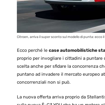
Citroen, arriva il super sconto sul modello di punta: ecco i
Ecco perché le
case automobilistiche st
proprio per invogliare i cittadini a puntar
scelta anche per sfidare la concorrenza che
puntano ad invadere il mercato europeo att
concorrenziali non si può.
La nuova offerta arriva proprio da Stellant
sulla nuova Ë-C3 YOU che ha un motore ele