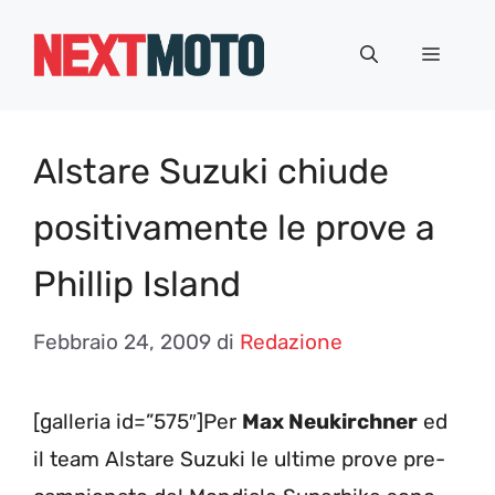
Vai
al
Menu
contenuto
Alstare Suzuki chiude
positivamente le prove a
Phillip Island
Febbraio 24, 2009
di
Redazione
[galleria id=”575″]Per
Max Neukirchner
ed
il team Alstare Suzuki le ultime prove pre-