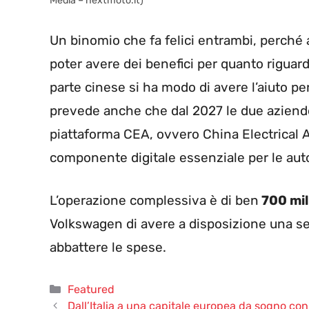
Media – nextmoto.it)
Un binomio che fa felici entrambi, perché
poter avere dei benefici per quanto riguard
parte cinese si ha modo di avere l’aiuto per
prevede anche che dal 2027 le due aziende
piattaforma CEA, ovvero China Electrical A
componente digitale essenziale per le auto
L’operazione complessiva è di ben
700 mili
Volkswagen di avere a disposizione una ser
abbattere le spese.
Categorie
Featured
Dall’Italia a una capitale europea da sogno con il