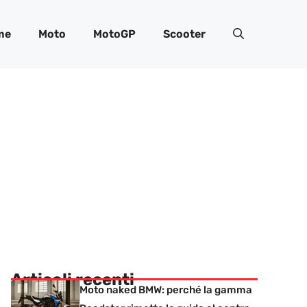
me
Moto
MotoGP
Scooter
Articoli recenti
Moto naked BMW: perché la gamma