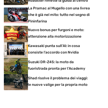
Roadster rimette la guida al centro
La Pramac al Mugello con una livrea
che è già nel mito: tutto nel segno di
Pininfarina
Nuovo bonus per furgoni e moto:
attenzione alla motorizzazione
Kawasaki punta sull’AI: in cosa
consiste l’accordo con Nvidia
Suzuki DR-Z4S: la moto da
fuoristrada pronta per l’Academy
Shad risolve il problema dei viaggi:
le nuove valige per la propria moto