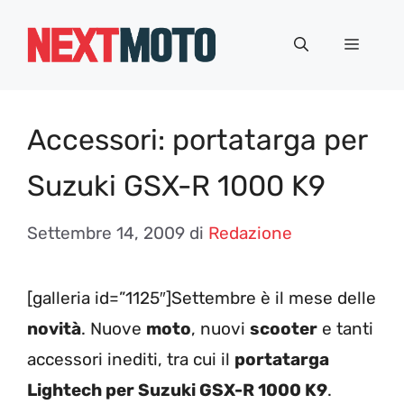
Vai
al
Menu
contenuto
Accessori: portatarga per
Suzuki GSX-R 1000 K9
Settembre 14, 2009
di
Redazione
[galleria id=”1125″]Settembre è il mese delle
novità
. Nuove
moto
, nuovi
scooter
e tanti
accessori inediti, tra cui il
portatarga
Lightech per Suzuki GSX-R 1000 K9
.