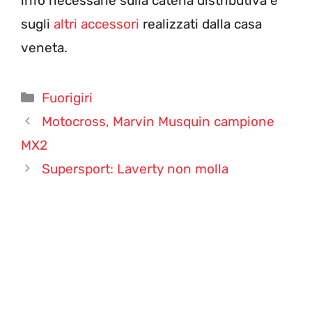
info necessarie sulla catena distributiva e
sugli
altri accessori
realizzati dalla casa
veneta.
Categorie
Fuorigiri
Motocross, Marvin Musquin campione
MX2
Supersport: Laverty non molla