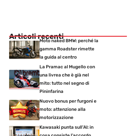
Articoli recenti
Moto naked BMW: perché la
gamma Roadster rimette
la guida al centro
La Pramac al Mugello con
una livrea che è già nel
mito: tutto nel segno di
Pininfarina
Nuovo bonus per furgoni e
moto: attenzione alla
motorizzazione
Kawasaki punta sull’AI: in
cosa consiste l’accordo