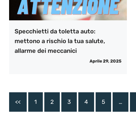
Specchietti da toletta auto:
mettono a rischio la tua salute,
allarme dei meccanici
Aprile 29, 2025
<<
1
2
3
4
5
…