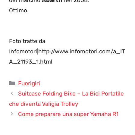
del marchio
Abarth
nel 2008.
Ottimo.
Foto tratte da
Infomotori|http://www.infomotori.com/a_IT
A_21193_1.html
Categorie
Fuorigiri
Suitcase Folding Bike – La Bici Portatile
che diventa Valigia Trolley
Come preparare una super Yamaha R1