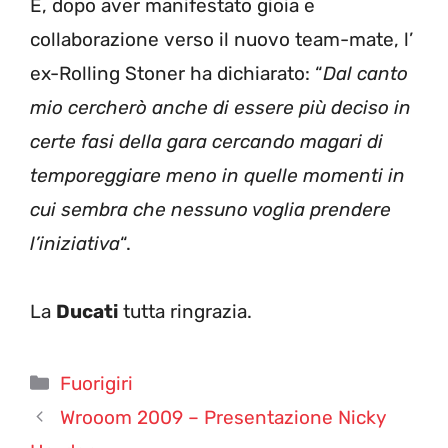
E, dopo aver manifestato gioia e
collaborazione verso il nuovo team-mate, l’
ex-Rolling Stoner ha dichiarato: “
Dal canto
mio cercherò anche di essere più deciso in
certe fasi della gara cercando magari di
temporeggiare meno in quelle momenti in
cui sembra che nessuno voglia prendere
l’iniziativa
“.
La
Ducati
tutta ringrazia.
Categorie
Fuorigiri
Wrooom 2009 – Presentazione Nicky