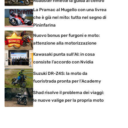
Roadster rimette la guida al centro
La Pramac al Mugello con una livrea
che è già nel mito: tutto nel segno di
Pininfarina
Nuovo bonus per furgoni e moto:
attenzione alla motorizzazione
Kawasaki punta sull’AI: in cosa
consiste l’accordo con Nvidia
Suzuki DR-Z4S: la moto da
fuoristrada pronta per l’Academy
Shad risolve il problema dei viaggi:
le nuove valige per la propria moto