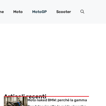
me
Moto
MotoGP
Scooter
Articoli recenti
Moto naked BMW: perché la gamma