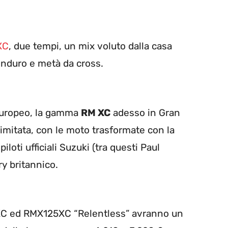
XC
, due tempi, un mix voluto dalla casa
enduro e metà da cross.
 europeo, la gamma
RM XC
adesso in Gran
limitata, con le moto trasformate con la
loti ufficiali Suzuki (tra questi Paul
y britannico.
0XC ed RMX125XC “Relentless” avranno un