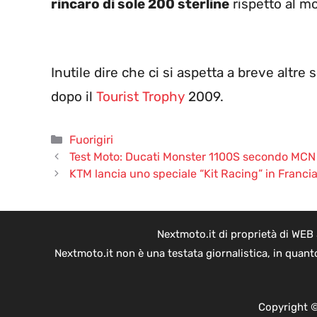
rincaro di sole 200 sterline
rispetto al m
Inutile dire che ci si aspetta a breve altre
dopo il
Tourist Trophy
2009.
Categorie
Fuorigiri
Test Moto: Ducati Monster 1100S secondo MCN
KTM lancia uno speciale “Kit Racing” in Franci
Nextmoto.it di proprietà di WEB
Nextmoto.it non è una testata giornalistica, in quant
Copyright ©