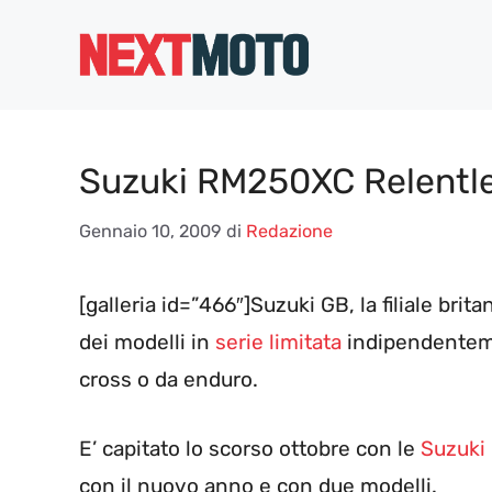
Vai
al
contenuto
Suzuki RM250XC Relentles
Gennaio 10, 2009
di
Redazione
[galleria id=”466″]Suzuki GB, la filiale bri
dei modelli in
serie limitata
indipendenteme
cross o da enduro.
E’ capitato lo scorso ottobre con le
Suzuki 
con il nuovo anno e con due modelli.