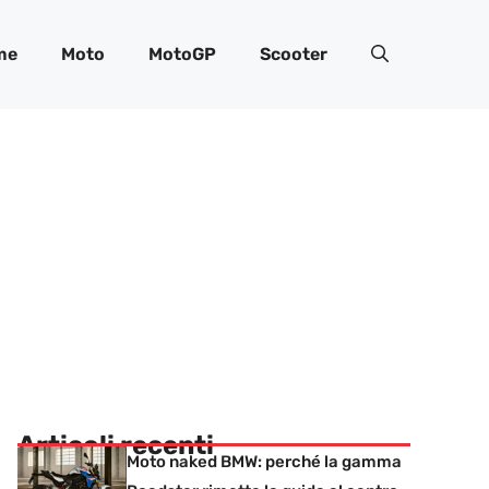
me
Moto
MotoGP
Scooter
Articoli recenti
Moto naked BMW: perché la gamma