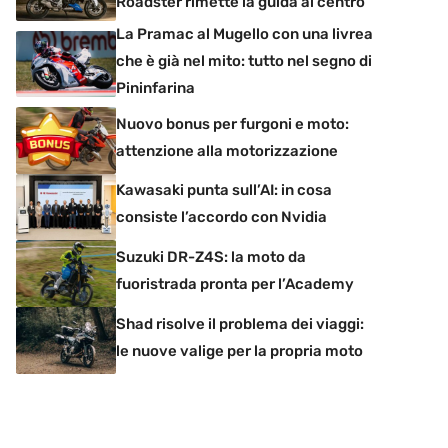
Roadster rimette la guida al centro
La Pramac al Mugello con una livrea
che è già nel mito: tutto nel segno di
Pininfarina
Nuovo bonus per furgoni e moto:
attenzione alla motorizzazione
Kawasaki punta sull’AI: in cosa
consiste l’accordo con Nvidia
Suzuki DR-Z4S: la moto da
fuoristrada pronta per l’Academy
Shad risolve il problema dei viaggi:
le nuove valige per la propria moto