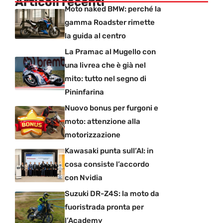
Articoli recenti
Moto naked BMW: perché la
gamma Roadster rimette
la guida al centro
La Pramac al Mugello con
una livrea che è già nel
mito: tutto nel segno di
Pininfarina
Nuovo bonus per furgoni e
moto: attenzione alla
motorizzazione
Kawasaki punta sull’AI: in
cosa consiste l’accordo
con Nvidia
Suzuki DR-Z4S: la moto da
fuoristrada pronta per
l’Academy