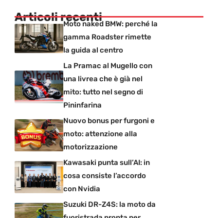
Articoli recenti
Moto naked BMW: perché la
gamma Roadster rimette
la guida al centro
La Pramac al Mugello con
una livrea che è già nel
mito: tutto nel segno di
Pininfarina
Nuovo bonus per furgoni e
moto: attenzione alla
motorizzazione
Kawasaki punta sull’AI: in
cosa consiste l’accordo
con Nvidia
Suzuki DR-Z4S: la moto da
fuoristrada pronta per