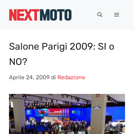
Vai
al
Menu
contenuto
Salone Parigi 2009: SI o
NO?
Aprile 24, 2009
di
Redazione